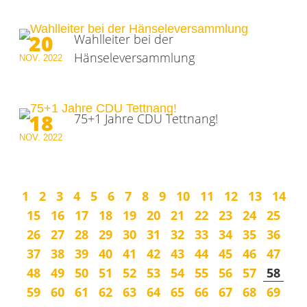
20
Wahlleiter bei der
Hänseleversammlung
NOV.
2022
18
75+1 Jahre CDU Tettnang!
NOV.
2022
1
2
3
4
5
6
7
8
9
10
11
12
13
14
15
16
17
18
19
20
21
22
23
24
25
26
27
28
29
30
31
32
33
34
35
36
37
38
39
40
41
42
43
44
45
46
47
48
49
50
51
52
53
54
55
56
57
58
59
60
61
62
63
64
65
66
67
68
69