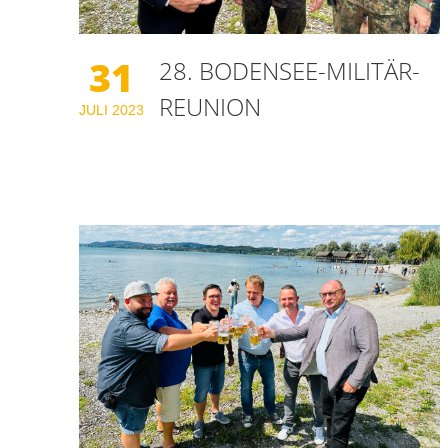
31
28. BODENSEE-MILITÄR-
REUNION
JULI
2023