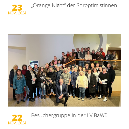
23
„Orange Night“ der Soroptimistinnen
NOV.
2024
22
Besuchergruppe in der LV BaWü
NOV.
2024