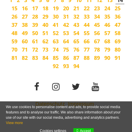
1
2
3
4
5
6
7
8
9
10
11
12
13
14
15
16
17
18
19
20
21
22
23
24
25
26
27
28
29
30
31
32
33
34
35
36
37
38
39
40
41
42
43
44
45
46
47
48
49
50
51
52
53
54
55
56
57
58
59
60
61
62
63
64
65
66
67
68
69
70
71
72
73
74
75
76
77
78
79
80
81
82
83
84
85
86
87
88
89
90
91
92
93
94
Datenschutz
Impressum
We use cookies to personalise content and ads, to provide social media
features and to analyse our traffic. We also share information about your
use of our site with our social media, advertising and analytics partners.
View more
Cookies settings
Accept