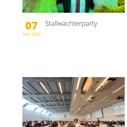
07
Stallwächterparty
JULI
2022