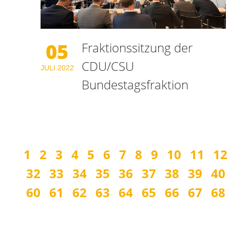
05
Fraktionssitzung der
CDU/CSU
JULI
2022
Bundestagsfraktion
1
2
3
4
5
6
7
8
9
10
11
12
32
33
34
35
36
37
38
39
40
60
61
62
63
64
65
66
67
68