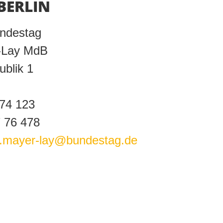
BERLIN
ndestag
-Lay MdB
ublik 1
 74 123
7 76 478
r.mayer-lay@bundestag.de