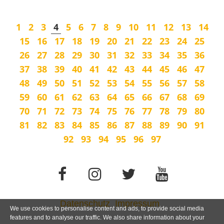
1
2
3
4
5
6
7
8
9
10
11
12
13
14
15
16
17
18
19
20
21
22
23
24
25
26
27
28
29
30
31
32
33
34
35
36
37
38
39
40
41
42
43
44
45
46
47
48
49
50
51
52
53
54
55
56
57
58
59
60
61
62
63
64
65
66
67
68
69
70
71
72
73
74
75
76
77
78
79
80
81
82
83
84
85
86
87
88
89
90
91
92
93
94
95
96
97
Datenschutz
Impressum
We use cookies to personalise content and ads, to provide social media
features and to analyse our traffic. We also share information about your