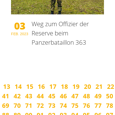
03
Weg zum Offizier der
Reserve beim
FEB.
2023
Panzerbataillon 363
13
14
15
16
17
18
19
20
21
22
41
42
43
44
45
46
47
48
49
50
69
70
71
72
73
74
75
76
77
78
88
89
90
91
92
93
94
95
96
97