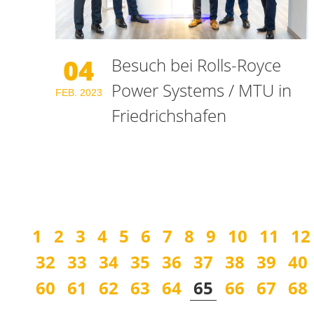
04
Besuch bei Rolls-Royce
Power Systems / MTU in
FEB.
2023
Friedrichshafen
1
2
3
4
5
6
7
8
9
10
11
12
32
33
34
35
36
37
38
39
40
60
61
62
63
64
65
66
67
68