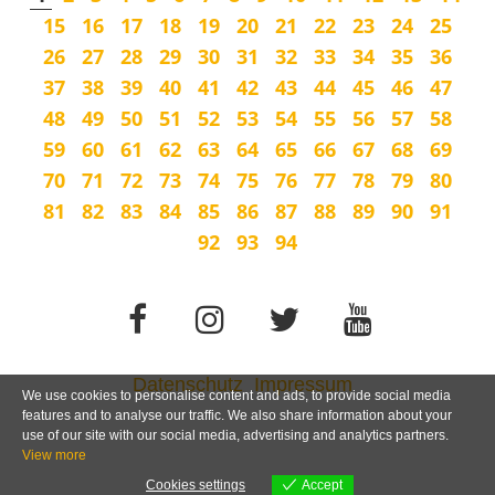
15
16
17
18
19
20
21
22
23
24
25
26
27
28
29
30
31
32
33
34
35
36
37
38
39
40
41
42
43
44
45
46
47
48
49
50
51
52
53
54
55
56
57
58
59
60
61
62
63
64
65
66
67
68
69
70
71
72
73
74
75
76
77
78
79
80
81
82
83
84
85
86
87
88
89
90
91
92
93
94
Datenschutz
Impressum
We use cookies to personalise content and ads, to provide social media
features and to analyse our traffic. We also share information about your
use of our site with our social media, advertising and analytics partners.
View more
Cookies settings
Accept