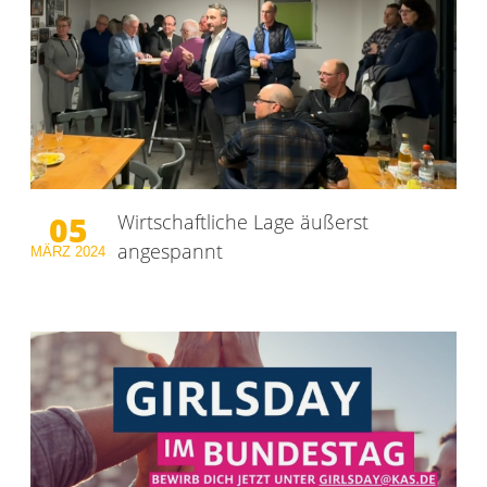
05
Wirtschaftliche Lage äußerst
angespannt
MÄRZ
2024