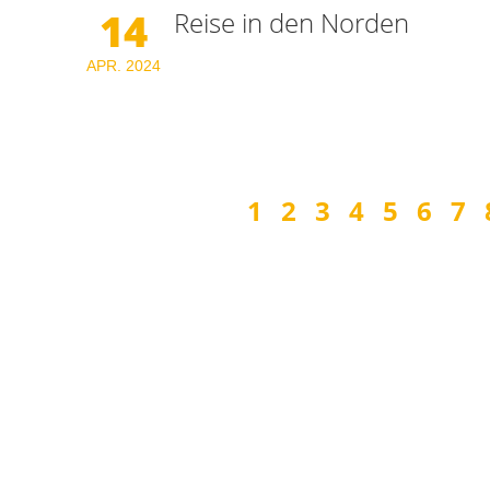
14
Reise in den Norden
APR.
2024
1
2
3
4
5
6
7