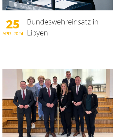
25
Bundeswehreinsatz in
Libyen
APR.
2024