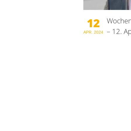
12
Wochenr
– 12. A
APR.
2024