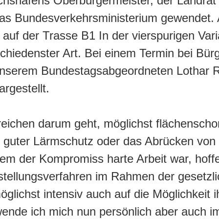
chshafens Oberbürgermeister, der Landrat
as Bundesverkehrsministerium gewendet. A
uf der Trasse B1 In der vierspurigen Vari
chiedenster Art. Bei einem Termin bei Bü
nserem Bundestagsabgeordneten Lothar 
rgestellt.
reichen darum geht, möglichst flächenscho
ein guter Lärmschutz oder das Abrücken v
m der Kompromiss harte Arbeit war, hoffe
tellungsverfahren im Rahmen der gesetzli
ichst intensiv auch auf die Möglichkeit i
wende ich mich nun persönlich aber auch