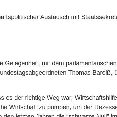
die Gelegenheit, mit dem parlamentarischen
Bundestagsabgeordneten Thomas Bareiß, üb
ss es der richtige Weg war, Wirtschaftshil
utsche Wirtschaft zu pumpen, um der Reze
n den letzten Jahren die “schwarze Null” i