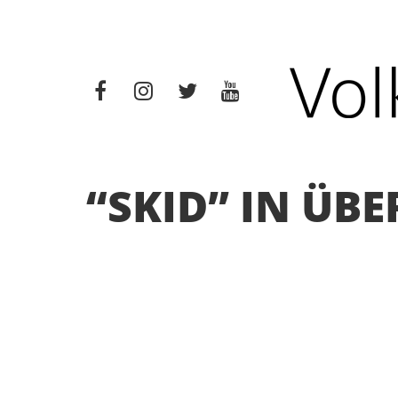
“SKID” IN ÜB