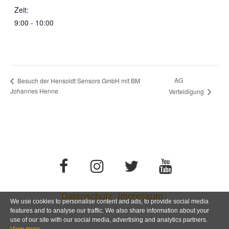
Zeit:
9:00 - 10:00
AG
Besuch der Hensoldt Sensors GmbH mit BM
Johannes Henne
Verteidigung
Datenschutz
Impressum
We use cookies to personalise content and ads, to provide social media
features and to analyse our traffic. We also share information about your
use of our site with our social media, advertising and analytics partners.