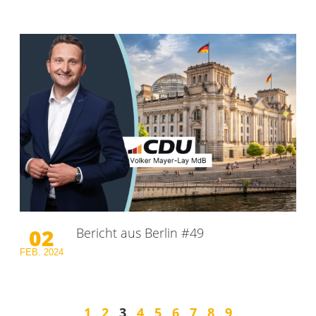
02
Bericht aus Berlin #49
FEB.
2024
1
2
3
4
5
6
7
8
9