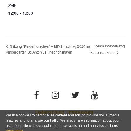
Zeit:
12:00 - 13:00
Kommunalparteitag
Stiftung “Kinder forschen” – MINTmachtag 2024 im
Kindergarten St. Antonius Friedrichshafen
Bodenseekreis
Datenschutz
Impressum
We use cookies to personalise content and ads, to provide social media
features and to analyse our traffic. We also share information about your
use of our site with our social media, advertising and analytics partners.