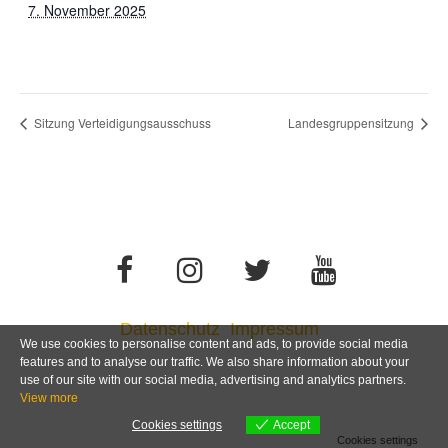
7. November 2025
Sitzung Verteidigungsausschuss
Landesgruppensitzung
Datenschutz
Impressum
We use cookies to personalise content and ads, to provide social media
features and to analyse our traffic. We also share information about your
use of our site with our social media, advertising and analytics partners.
View more
Cookies settings
Accept
Cookies settings