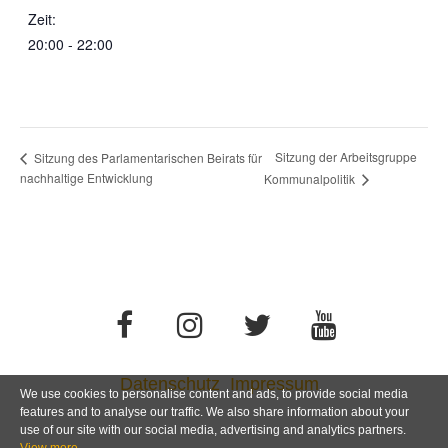
Zeit:
20:00 - 22:00
Sitzung der Arbeitsgruppe
Sitzung des Parlamentarischen Beirats für
nachhaltige Entwicklung
Kommunalpolitik
Datenschutz
Impressum
We use cookies to personalise content and ads, to provide social media
features and to analyse our traffic. We also share information about your
use of our site with our social media, advertising and analytics partners.