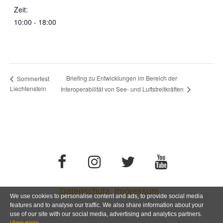
Zeit:
10:00 - 18:00
Briefing zu Entwicklungen im Bereich der
Sommerfest
Liechtenstein
Interoperabilität von See- und Luftstreitkräften
Datenschutz
Impressum
We use cookies to personalise content and ads, to provide social media
features and to analyse our traffic. We also share information about your
use of our site with our social media, advertising and analytics partners.