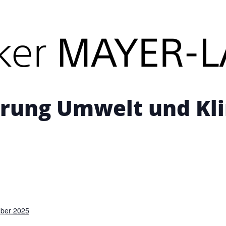
its stattgefunden.
erung Umwelt und Kl
mber 2025