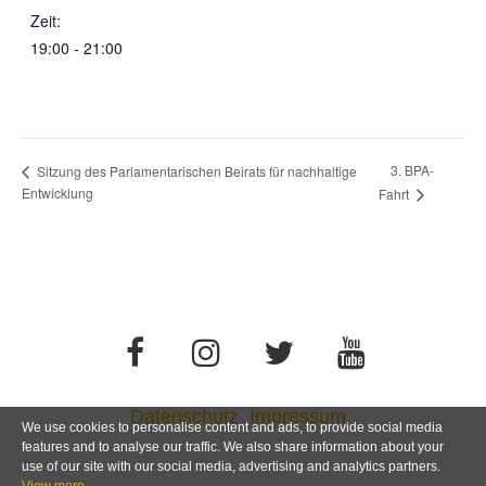
Zeit:
19:00 - 21:00
3. BPA-
Sitzung des Parlamentarischen Beirats für nachhaltige
Entwicklung
Fahrt
Datenschutz
Impressum
We use cookies to personalise content and ads, to provide social media
features and to analyse our traffic. We also share information about your
use of our site with our social media, advertising and analytics partners.