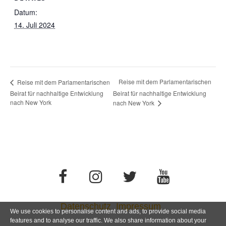
Datum:
14. Juli 2024
Reise mit dem Parlamentarischen
Reise mit dem Parlamentarischen
Beirat für nachhaltige Entwicklung
Beirat für nachhaltige Entwicklung
nach New York
nach New York
Datenschutz
Impressum
We use cookies to personalise content and ads, to provide social media
features and to analyse our traffic. We also share information about your