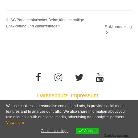
AG Parlamentarischer Beirat für nachhaltige
Entwicklung und Zukunftsfragen
Fraktionssitzung
Datenschutz
Impressum
We use cookies to personalise content and ads, to provide social media
features and to analyse our traffic. We also share information about your
use of our site with our social media, advertising and analytics partners.
View more
Cookies settings
Accept
Cookies settings