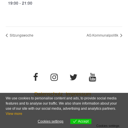
19:00 - 21:00
Sitzungswoche
AG Kommunalpolitik
Datenschutz
Impressum
We use cookies to personalise content and ads, to provide social media
features and to analyse our traffic. We also share information about your
use of our site with our social media, advertising and analytics partners.
View more
Cookies settings
Accept
Cookies settings