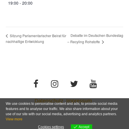
19:00 - 20:00
Debatte im Deutschen Bundestag
Sitzung Parlamentarischer Beirat für
nachhaltige Entwicklung
– Recyling Rohstoffe
Datenschutz
Impressum
We use cookies to personalise content and ads, to provide social media
features and to analyse our traffic. We also share information about your
use of our site with our social media, advertising and analytics partners.
View more
Cookies settings
Accept