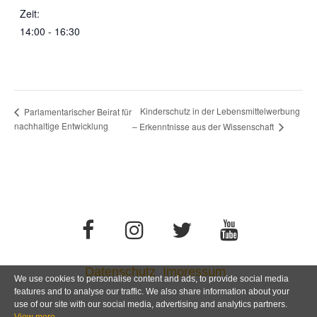
Zeit:
14:00 - 16:30
Kinderschutz in der Lebensmittelwerbung
Parlamentarischer Beirat für
nachhaltige Entwicklung
– Erkenntnisse aus der Wissenschaft
Datenschutz
Impressum
We use cookies to personalise content and ads, to provide social media
features and to analyse our traffic. We also share information about your
use of our site with our social media, advertising and analytics partners.