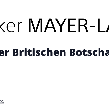
its stattgefunden.
er Britischen Botscha
023