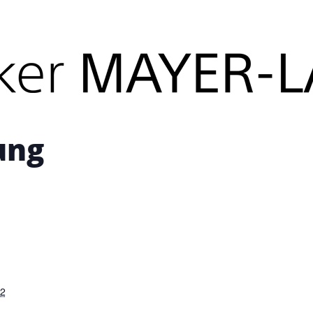
its stattgefunden.
ung
22