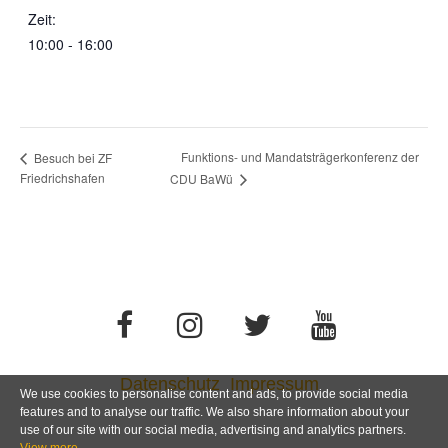
Zeit:
10:00 - 16:00
Funktions- und Mandatsträgerkonferenz der
Besuch bei ZF
Friedrichshafen
CDU BaWü
Datenschutz
Impressum
We use cookies to personalise content and ads, to provide social media
features and to analyse our traffic. We also share information about your
use of our site with our social media, advertising and analytics partners.