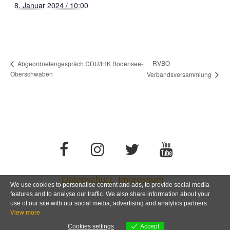
8. Januar 2024 / 10:00
RVBO
Abgeordnetengespräch CDU/IHK Bodensee-
Oberschwaben
Verbandsversammlung
Datenschutz
Impressum
We use cookies to personalise content and ads, to provide social media
features and to analyse our traffic. We also share information about your
use of our site with our social media, advertising and analytics partners.
View more
Cookies settings
Accept