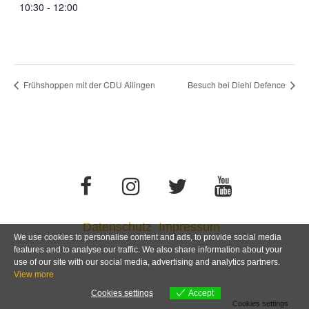
10:30 - 12:00
Frühshoppen mit der CDU Ailingen
Besuch bei Diehl Defence
Datenschutz
Impressum
We use cookies to personalise content and ads, to provide social media
features and to analyse our traffic. We also share information about your
use of our site with our social media, advertising and analytics partners.
View more
Cookies settings
Accept
Cookies settings