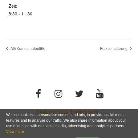
Zeit:
8:30 - 11:30
AG Kommunalpolitik
Fraktionssitzung
Datenschutz
Impressum
We use cookies to personalise content and ads, to provide social media
features and to analyse our traffic. We also share information about your
use of our site with our social media, advertising and analytics partners.
View more