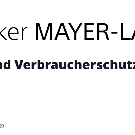
its stattgefunden.
d Verbraucherschut
023