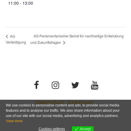
11:00 - 13:00
AG Parlamentarischer Beirat für nachhaltige Entwicklung
AG
Verteidigung
und Zukunftsfragen
Datenschutz
Impressum
We use cookies to personalise content and ads, to provide social media
features and to analyse our traffic. We also share information about your
use of our site with our social media, advertising and analytics partners.
View more
Cookies settings
Accept