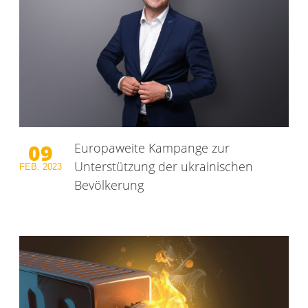
09
Europaweite Kampange zur
Unterstützung der ukrainischen
FEB.
2023
Bevölkerung